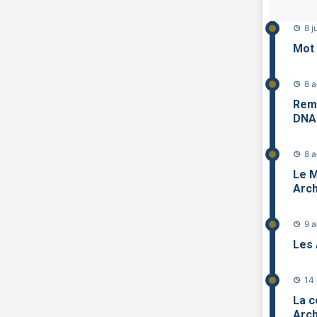
8 j
Mot 
8 
Remi
DN
8 
Le M
Arch
9 
Les 
14
La c
Arch