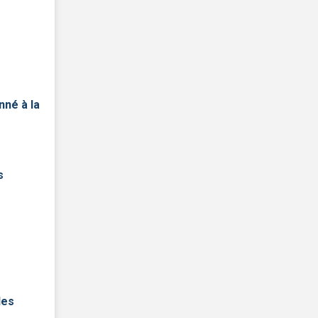
nné à la
s
des